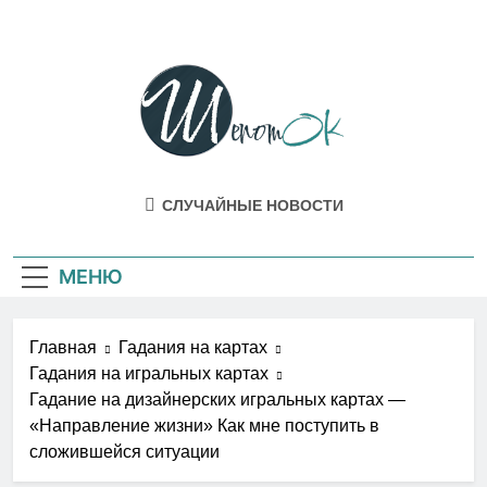
Перейти
к
содержимому
ШепотОК
Эзотерика И Мистика Как Она Есть В
СЛУЧАЙНЫЕ НОВОСТИ
Жизни
МЕНЮ
Главная
Гадания на картах
Гадания на игральных картах
Гадание на дизайнерских игральных картах —
«Направление жизни» Как мне поступить в
сложившейся ситуации