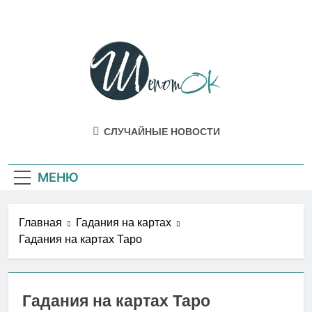
Перейти
к
содержимому
ШепотОК
Эзотерика И Мистика Как Она Есть В
СЛУЧАЙНЫЕ НОВОСТИ
Жизни
МЕНЮ
Главная
Гадания на картах
Гадания на картах Таро
Гадания на картах Таро