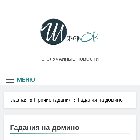
Перейти
к
содержимому
ШепотОК
Эзотерика И Мистика Как Она Есть В
СЛУЧАЙНЫЕ НОВОСТИ
Жизни
МЕНЮ
Главная
Прочие гадания
Гадания на домино
Гадания на домино