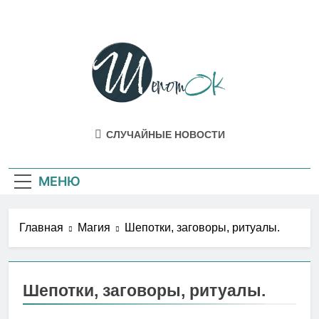
Перейти
к
содержимому
ШепотОК
Эзотерика И Мистика Как Она Есть В
СЛУЧАЙНЫЕ НОВОСТИ
Жизни
МЕНЮ
Главная
Магия
Шепотки, заговоры, ритуалы.
Шепотки, заговоры, ритуалы.