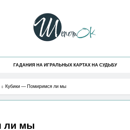
потОК
 И Мистика Как Она Есть В Жизни
ГАДАНИЯ НА ИГРАЛЬНЫХ КАРТАХ НА СУДЬБУ
Кубики — Помиримся ли мы
 ли мы