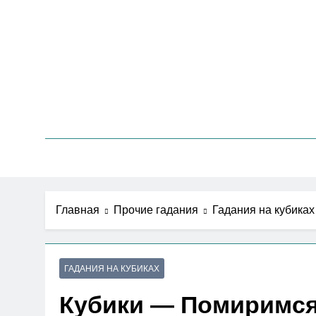
Перейти
к
содержимому
Ше
Эзотерика
Главная
Прочие гадания
Гадания на кубиках
ГАДАНИЯ НА КУБИКАХ
Кубики — Помиримся