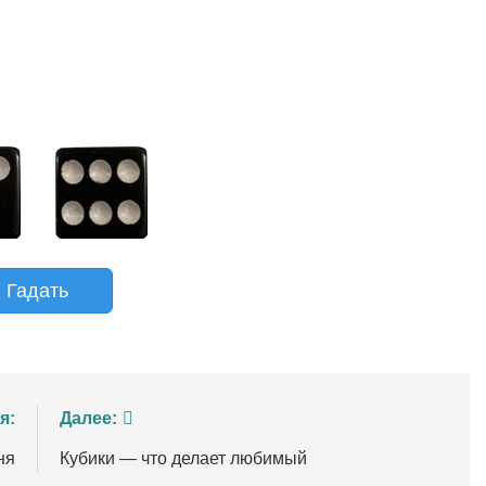
Гадать
я:
Далее:
ня
Кубики — что делает любимый