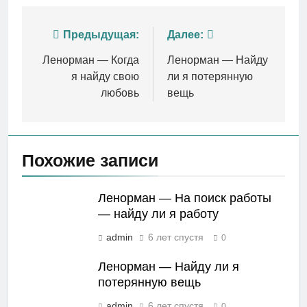
Навигация
Предыдущая:
Далее:
по
Ленорман — Когда
Ленорман — Найду
я найду свою
ли я потерянную
записям
любовь
вещь
Похожие записи
Ленорман — На поиск работы
— найду ли я работу
admin
6 лет спустя
0
Ленорман — Найду ли я
потерянную вещь
admin
6 лет спустя
0