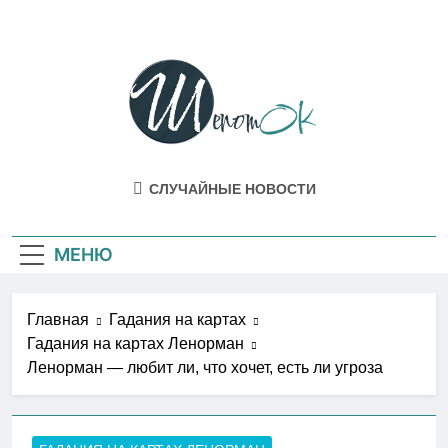
Перейти
к
содержимому
ШепотОК
Эзотерика И Мистика Как Она Есть В
СЛУЧАЙНЫЕ НОВОСТИ
Жизни
МЕНЮ
Главная
Гадания на картах
Гадания на картах Ленорман
Ленорман — любит ли, что хочет, есть ли угроза