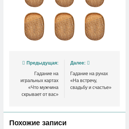
Навигация
Предыдущая:
Далее:
по
Гадание на
Гадание на рунах
игральных картах
«На встречу,
записям
«Что мужчина
свадьбу и счастье»
скрывает от вас»
Похожие записи