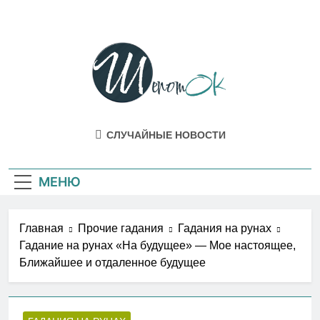
Перейти
к
содержимому
ШепотОК
Эзотерика И Мистика Как Она Есть В
СЛУЧАЙНЫЕ НОВОСТИ
Жизни
МЕНЮ
Главная
Прочие гадания
Гадания на рунах
Гадание на рунах «На будущее» — Мое настоящее,
Ближайшее и отдаленное будущее